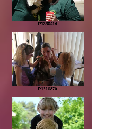
P1330414
P1310870