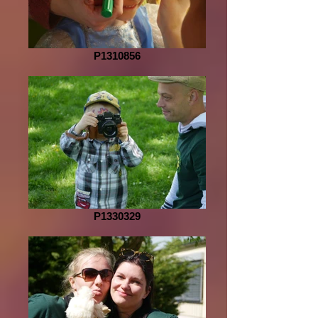
P1310856
P1330329