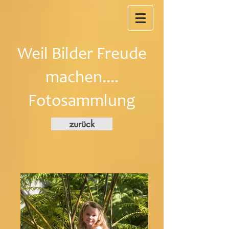
Weil Bilder Freude
machen....
Fotosammlung
zurück