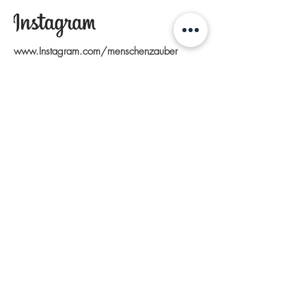
www.Instagram.com/menschenzauber
Schenke auch DU ein Lachen!
Jeder Euro hilft dabei!
Salzlandsparkasse
DE33
8005 5500 0201 0491
20
NOLADE21SES