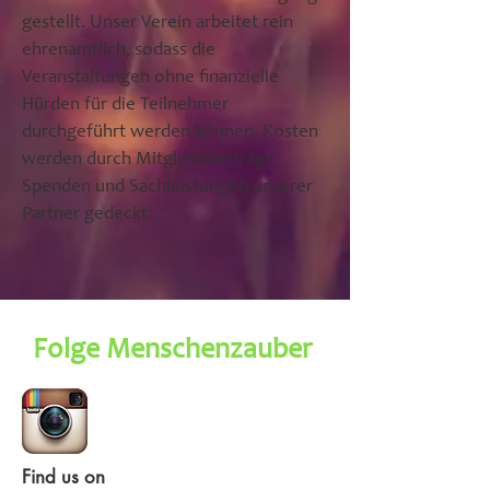
gestellt. Unser Verein arbeitet rein
ehrenamtlich, sodass die
Veranstaltungen ohne finanzielle
Hürden für die Teilnehmer
durchgeführt werden können. Kosten
werden durch Mitgliedsbeiträge,
Spenden und Sachleistungen unserer
Partner gedeckt.
Folge Menschenzauber
Find us on