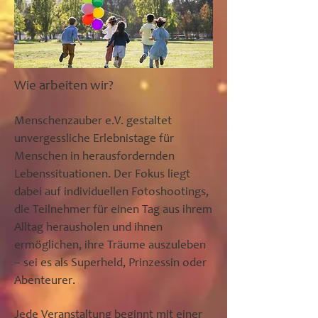
Wie arbeiten wir?
Menschenzauber e.V. gestaltet
unvergessliche Erlebnistage für
Menschen in herausfordernden
Lebenssituationen. Der Fokus liegt
dabei auf individuellen Fotoshootings,
die Teilnehmer für einen Tag aus ihrem
Alltag herausholen und ihnen
ermöglichen, ihre Träume auszuleben
– sei es als Superheld, Prinzessin oder
Abenteurer.
Jede Veranstaltung beginnt mit einer