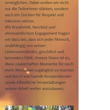
ermöglichen. Dabei wollen wir nicht
nur die Teilnehmer stärken, sondern
auch ein Zeichen für Respekt und
Inklusion setzen.
Mit Kreativität, Herzblut und
ehrenamtlichem Engagement tragen
wir dazu bei, dass sich jeder Mensch,
unabhängig von seinen
Lebensumständen, geschätzt und
besonders fühlt. Unsere Vision ist es,
diese zauberhaften Momente für noch
mehr Menschen zugänglich zu machen
und durch wachsende Kooperationen
sowie öffentliche Veranstaltungen
unsere Arbeit weiter auszubauen.