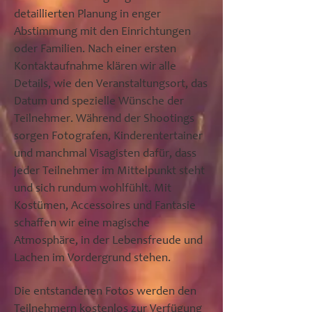
detaillierten Planung in enger
Abstimmung mit den Einrichtungen
oder Familien. Nach einer ersten
Kontaktaufnahme klären wir alle
Details, wie den Veranstaltungsort, das
Datum und spezielle Wünsche der
Teilnehmer. Während der Shootings
sorgen Fotografen, Kinderentertainer
und manchmal Visagisten dafür, dass
jeder Teilnehmer im Mittelpunkt steht
und sich rundum wohlfühlt. Mit
Kostümen, Accessoires und Fantasie
schaffen wir eine magische
Atmosphäre, in der Lebensfreude und
Lachen im Vordergrund stehen.
Die entstandenen Fotos werden den
Teilnehmern kostenlos zur Verfügung