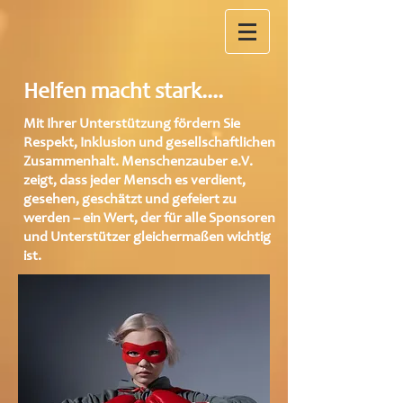
Helfen macht stark....
Mit Ihrer Unterstützung fördern Sie
Respekt, Inklusion und gesellschaftlichen
Zusammenhalt. Menschenzauber e.V.
zeigt, dass jeder Mensch es verdient,
gesehen, geschätzt und gefeiert zu
werden – ein Wert, der für alle Sponsoren
und Unterstützer gleichermaßen wichtig
ist.